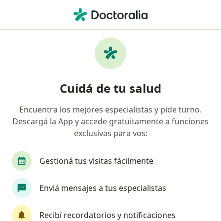
Men
Lumbago • La Plata, Buenos Aires
Filtros
• 1
Obra social
Mapa
Especialistas en Lumbago en La Plata
Cuidá de tu salud
Encuentra los mejores especialistas y pide turno.
¿Qué especialidad estás buscando?
Descargá la App y accede gratuitamente a funciones
Kinesiólogo
Médico rehabilitador
Geriatr
exclusivas para vos:
Gestioná tus visitas fácilmente
Enviá mensajes a tus especialistas
Recibí recordatorios y notificaciones