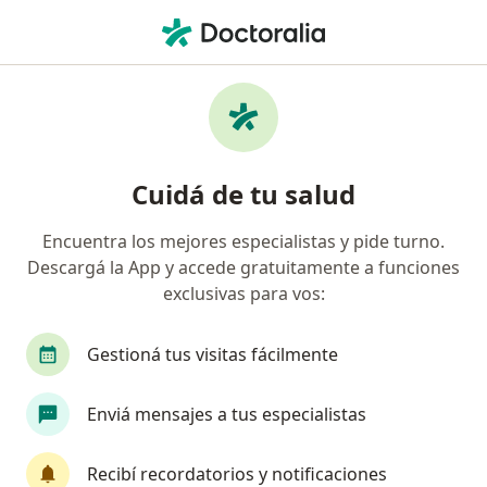
Men
Esclerosis Lateral Amiotrófica • La Plata, Buenos Aires
Filtros
• 1
Obra social
Mapa
Especialistas en Esclerosis lateral
Cuidá de tu salud
amiotrófica en La Plata
Encuentra los mejores especialistas y pide turno.
Descargá la App y accede gratuitamente a funciones
¿Qué especialidad estás buscando?
exclusivas para vos:
Kinesiólogo
Médico rehabilitador
Osteóp
Gestioná tus visitas fácilmente
Enviá mensajes a tus especialistas
Recibí recordatorios y notificaciones