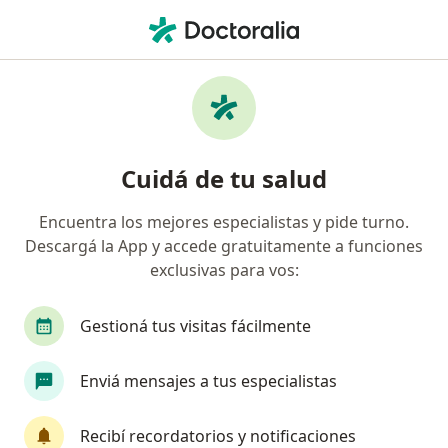
Men
Insomnio • Monte Grande, Buenos Aires
Filtros
• 1
Obra social
Mapa
Especialistas en Insomnio en Monte Grande
Cuidá de tu salud
Encuentra los mejores especialistas y pide turno.
¿Qué especialidad estás buscando?
Descargá la App y accede gratuitamente a funciones
Psicólogo
Psiquiatra
Psicoanalista
F
exclusivas para vos:
Gestioná tus visitas fácilmente
Enviá mensajes a tus especialistas
Recibí recordatorios y notificaciones