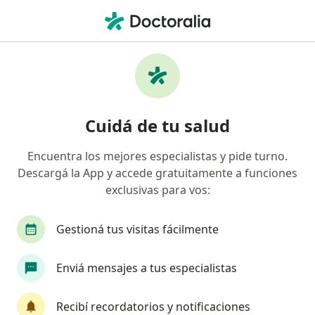
Men
¿Qué estás buscando?
Página De Inicio
Enfermedades
Infección Dental
Cuidá de tu salud
Encuentra los mejores especialistas y pide turno.
Información
Preguntá al Especialista
Descargá la App y accede gratuitamente a funciones
exclusivas para vos:
Gestioná tus visitas fácilmente
Hola hace 3 dias tomo amoxi con clavulanico
Enviá mensajes a tus especialistas
ahora se me hincho la cara de ese lado es
normal?
Recibí recordatorios y notificaciones