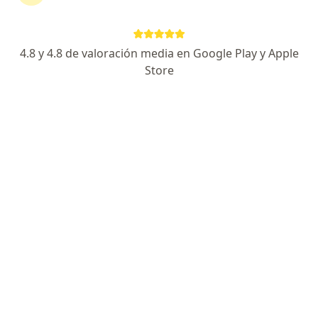
Dra. Sofia Rivas
Odontólogo
Bariloche
4.8 y 4.8 de valoración media en Google Play y Apple
Store
Hola!
Es importante que Amoxicilina con Clavulamico
haya sido recetado con un Diagnóstico . Le
sugiero asistir a una guardia y consultar antes
de continuar la toma de la medicación…
Hola estoy tomando antibiótico para muela
de juicio y el dolor persiste aunque voy por la
segunda toma de dosis , cuanto tarda para
parar el dolor qué es lo que me está haciendo