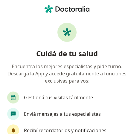
Men
Esguinces De Dedos • Florida, Buenos Aires
Filtros
• 1
Obra social
Mapa
Especialistas en Esguinces de dedos en
Cuidá de tu salud
Florida
Encuentra los mejores especialistas y pide turno.
Descargá la App y accede gratuitamente a funciones
¿Qué especialidad estás buscando?
exclusivas para vos:
Traumatólogo
Médico forense
Gestioná tus visitas fácilmente
Enviá mensajes a tus especialistas
Recibí recordatorios y notificaciones