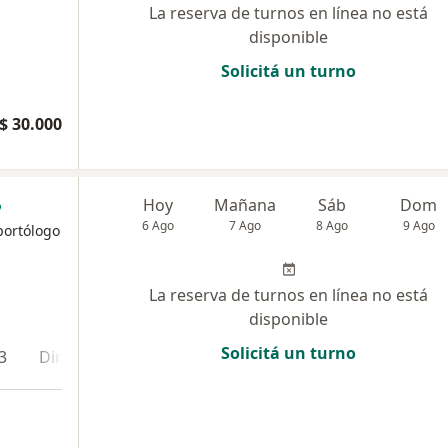
La reserva de turnos en línea no está
disponible
Solicitá un turno
$ 30.000
Hoy
Mañana
Sáb
Dom
6 Ago
7 Ago
8 Ago
9 Ago
portólogo
La reserva de turnos en línea no está
disponible
Solicitá un turno
3
Dirección 4