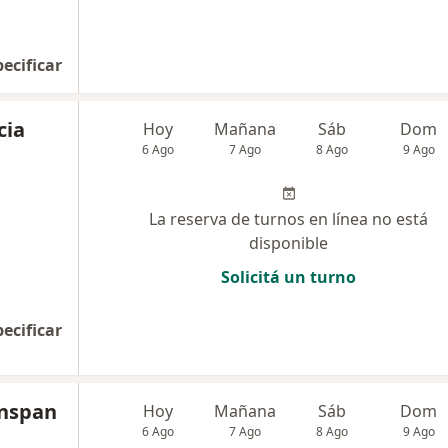
pecificar
cia
Hoy
Mañana
Sáb
Dom
6 Ago
7 Ago
8 Ago
9 Ago
La reserva de turnos en línea no está
disponible
Solicitá un turno
pecificar
inspan
Hoy
Mañana
Sáb
Dom
6 Ago
7 Ago
8 Ago
9 Ago