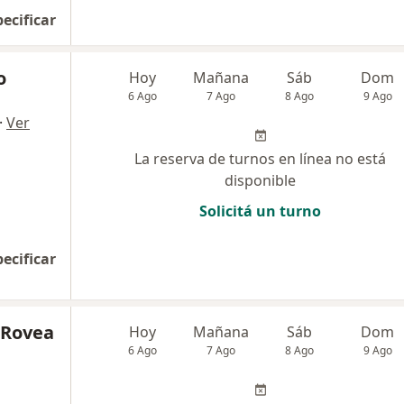
pecificar
o
Hoy
Mañana
Sáb
Dom
6 Ago
7 Ago
8 Ago
9 Ago
·
Ver
La reserva de turnos en línea no está
disponible
Solicitá un turno
pecificar
 Rovea
Hoy
Mañana
Sáb
Dom
6 Ago
7 Ago
8 Ago
9 Ago