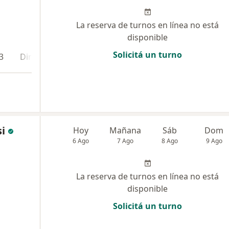
La reserva de turnos en línea no está
disponible
Solicitá un turno
3
Dirección 4
Dirección 5
Dirección 6
si
Hoy
Mañana
Sáb
Dom
6 Ago
7 Ago
8 Ago
9 Ago
La reserva de turnos en línea no está
disponible
Solicitá un turno