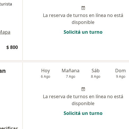
turista
La reserva de turnos en línea no está
disponible
Mapa
Solicitá un turno
$ 800
an
Hoy
Mañana
Sáb
Dom
6 Ago
7 Ago
8 Ago
9 Ago
La reserva de turnos en línea no está
disponible
Solicitá un turno
pecificar