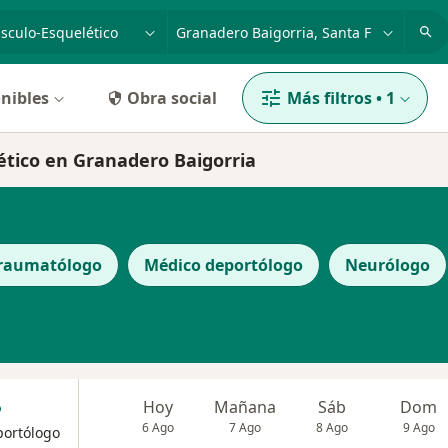
dad, enfermedad o nombre
p. ej. Buenos Aires
nibles
Obra social
Más filtros
•
1
ético en Granadero Baigorria
raumatólogo
Médico deportólogo
Neurólogo
Hoy
Mañana
Sáb
Dom
6 Ago
7 Ago
8 Ago
9 Ago
portólogo