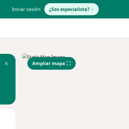
Iniciar sesión
¿Sos especialista?
Ampliar mapa
Lun
Mar
Mié
10 Ago
11 Ago
12 Ago