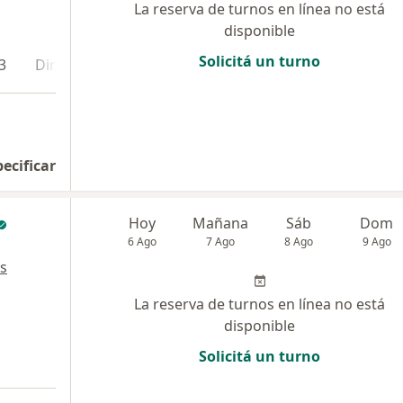
La reserva de turnos en línea no está
disponible
Solicitá un turno
3
Dirección 4
pecificar
Hoy
Mañana
Sáb
Dom
6 Ago
7 Ago
8 Ago
9 Ago
s
La reserva de turnos en línea no está
disponible
Solicitá un turno