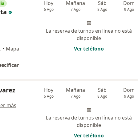
Hoy
Mañana
Sáb
Dom
ia
6 Ago
7 Ago
8 Ago
9 Ago
ita
La reserva de turnos en línea no está
disponible
de Buenos Aires
•
Mapa
Ver teléfono
pecificar
lvarez
Hoy
Mañana
Sáb
Dom
6 Ago
7 Ago
8 Ago
9 Ago
er más
La reserva de turnos en línea no está
disponible
Ver teléfono