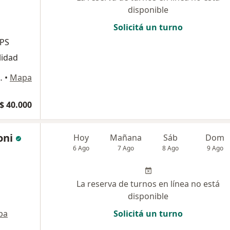
disponible
Solicitá un turno
IPS
lidad
oma de Buenos Aires
•
Mapa
$ 40.000
oni
Hoy
Mañana
Sáb
Dom
6 Ago
7 Ago
8 Ago
9 Ago
La reserva de turnos en línea no está
disponible
pa
Solicitá un turno