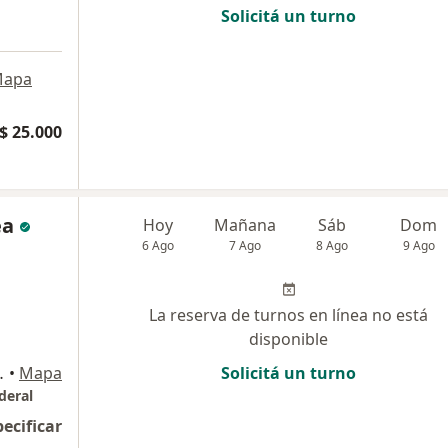
Solicitá un turno
apa
$ 25.000
ea
Hoy
Mañana
Sáb
Dom
6 Ago
7 Ago
8 Ago
9 Ago
La reserva de turnos en línea no está
disponible
apital Federal
•
Mapa
Solicitá un turno
deral
pecificar