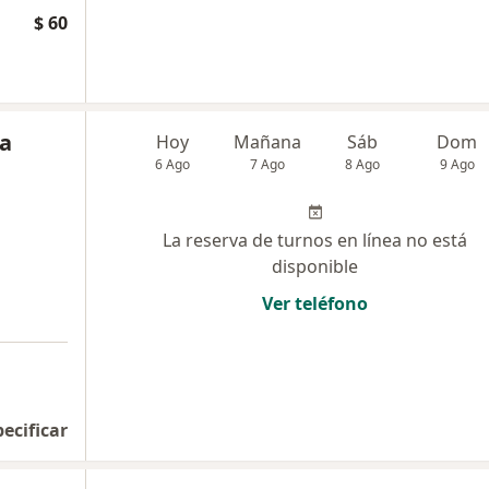
$ 60
ia
Hoy
Mañana
Sáb
Dom
6 Ago
7 Ago
8 Ago
9 Ago
La reserva de turnos en línea no está
disponible
Ver teléfono
pecificar