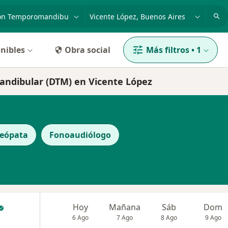
dad, enfermedad o nombre
p. ej. Buenos Aires
nibles
Obra social
Más filtros
•
1
andibular (DTM) en Vicente López
eópata
Fonoaudiólogo
Hoy
Mañana
Sáb
Dom
6 Ago
7 Ago
8 Ago
9 Ago