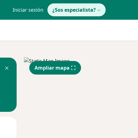
Iniciar sesión
¿Sos especialista?
Ampliar mapa
Lun
Mar
Mié
10 Ago
11 Ago
12 Ago