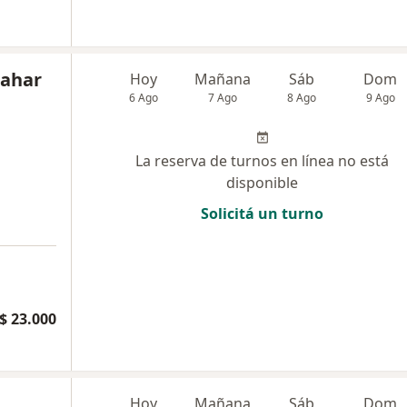
cahar
Hoy
Mañana
Sáb
Dom
6 Ago
7 Ago
8 Ago
9 Ago
La reserva de turnos en línea no está
disponible
Solicitá un turno
$ 23.000
Hoy
Mañana
Sáb
Dom