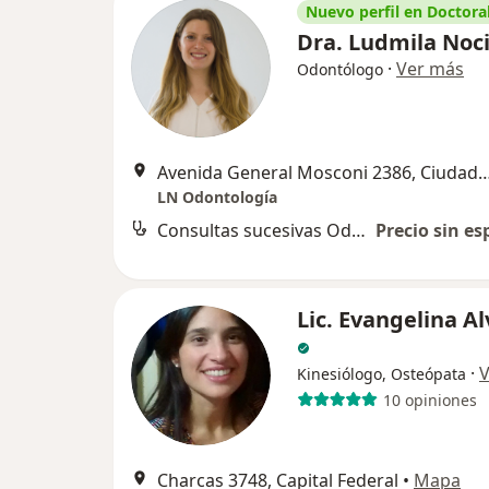
Nuevo perfil en Doctoral
Dra. Ludmila Noc
·
Ver más
Odontólogo
Avenida General Mosconi 2386, Ciudad Autónoma 
LN Odontología
Consultas sucesivas Odontología
Precio sin es
Lic. Evangelina A
·
V
Kinesiólogo, Osteópata
10 opiniones
Charcas 3748, Capital Federal
•
Mapa