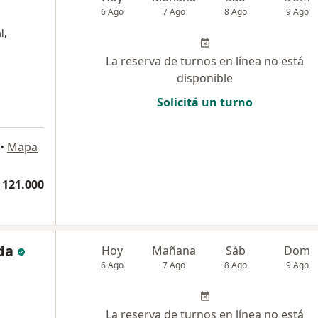
6 Ago
7 Ago
8 Ago
9 Ago
l,
La reserva de turnos en línea no está
disponible
Solicitá un turno
•
Mapa
 121.000
da
Hoy
Mañana
Sáb
Dom
6 Ago
7 Ago
8 Ago
9 Ago
La reserva de turnos en línea no está