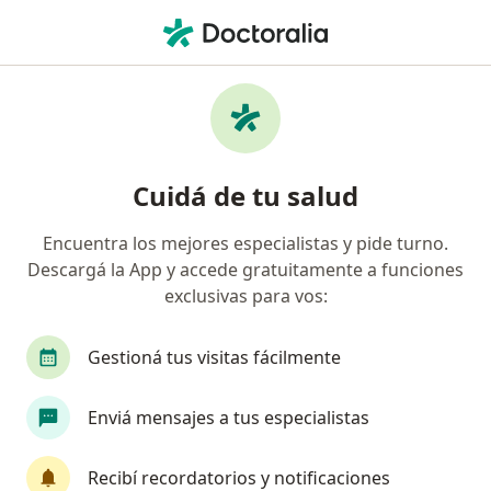
Men
Colesterol Alto • Lomas de Zamora, Buenos Aires
Filtros
• 1
Obra social
Mapa
Especialistas en Colesterol alto en Lomas de
Cuidá de tu salud
Zamora
Encuentra los mejores especialistas y pide turno.
Descargá la App y accede gratuitamente a funciones
¿Qué especialidad estás buscando?
exclusivas para vos:
Nutricionista
Médico clínico
Médico gener
Gestioná tus visitas fácilmente
Enviá mensajes a tus especialistas
Recibí recordatorios y notificaciones