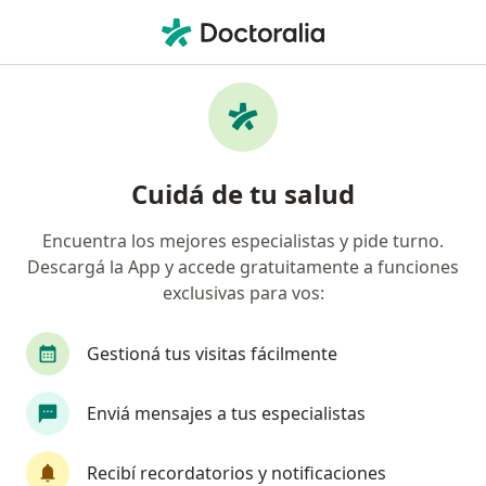
Men
Alergia A Medicamentos • La Plata, Buenos Aires
Filtros
• 1
Obra social
Mapa
Especialistas en Alergia a medicamentos en
Cuidá de tu salud
La Plata
Encuentra los mejores especialistas y pide turno.
Descargá la App y accede gratuitamente a funciones
¿Qué especialidad estás buscando?
exclusivas para vos:
Alergista
Analista clínico
Patólogo
C
Gestioná tus visitas fácilmente
Enviá mensajes a tus especialistas
Recibí recordatorios y notificaciones