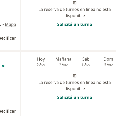
La reserva de turnos en línea no está
disponible
uel de Tucumán
•
Mapa
Solicitá un turno
pecificar
Hoy
Mañana
Sáb
Dom
o
6 Ago
7 Ago
8 Ago
9 Ago
La reserva de turnos en línea no está
disponible
Solicitá un turno
pecificar