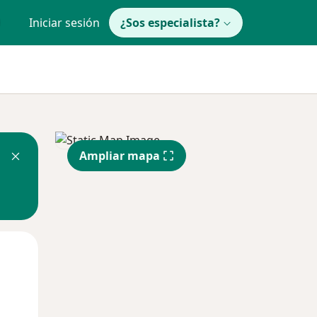
Iniciar sesión
¿Sos especialista?
Ampliar mapa
Lun
Mar
Mié
10 Ago
11 Ago
12 Ago