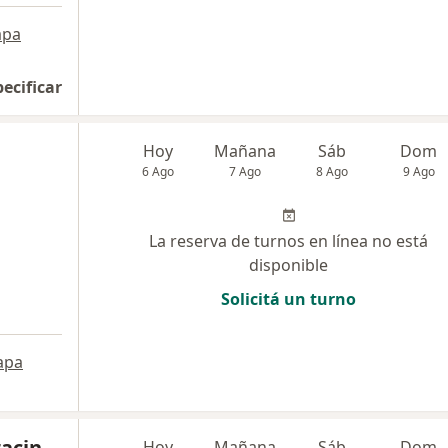
pa
pecificar
Hoy
Mañana
Sáb
Dom
6 Ago
7 Ago
8 Ago
9 Ago
La reserva de turnos en línea no está
disponible
Solicitá un turno
apa
racin
Hoy
Mañana
Sáb
Dom