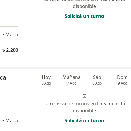
disponible
Solicitá un turno
•
Mapa
$ 2.200
ica
Hoy
Mañana
Sáb
Dom
6 Ago
7 Ago
8 Ago
9 Ago
La reserva de turnos en línea no está
disponible
 de Tucumán
•
Mapa
Solicitá un turno