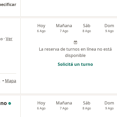
pecificar
Hoy
Mañana
Sáb
Dom
6 Ago
7 Ago
8 Ago
9 Ago
·
Ver
go
La reserva de turnos en línea no está
disponible
Solicitá un turno
Tucumán
•
Mapa
eno
Hoy
Mañana
Sáb
Dom
6 Ago
7 Ago
8 Ago
9 Ago