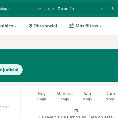
dad, enfermedad o nombre
p. ej. Buenos Aires
nibles
Obra social
Más filtros
 Judicial
Hoy
Mañana
Sáb
Dom
6 Ago
7 Ago
8 Ago
9 Ago
·
nico
La reserva de turnos en línea no está