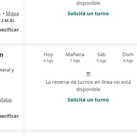
disponible
de Tucumán
•
Mapa
Solicitá un turno
.I.M.A)
pecificar
in
Hoy
Mañana
Sáb
Dom
6 Ago
7 Ago
8 Ago
9 Ago
neral y
La reserva de turnos en línea no está
disponible
Mapa
Solicitá un turno
pecificar