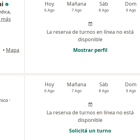
ni
Hoy
Mañana
Sáb
Dom
6 Ago
7 Ago
8 Ago
9 Ago
édica,
 más
La reserva de turnos en línea no está
disponible
•
Mapa
Mostrar perfil
s
Hoy
Mañana
Sáb
Dom
6 Ago
7 Ago
8 Ago
9 Ago
·
nico
La reserva de turnos en línea no está
disponible
Solicitá un turno