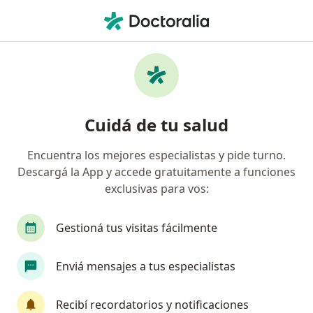
Men
Endocrinólogo • Granadero Baigorria, Santa Fe
Filtros
Obra social
Mapa
Endocrinólogos en Granadero Baigorria
Cuidá de tu salud
Encuentra los mejores especialistas y pide turno.
¿Cuál es tu obra social?
Descargá la App y accede gratuitamente a funciones
OSDE Binario
Swiss Medical
exclusivas para vos:
Gestioná tus visitas fácilmente
Enviá mensajes a tus especialistas
Recibí recordatorios y notificaciones