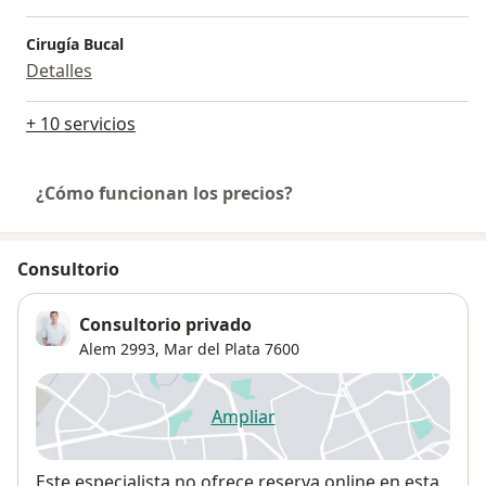
Cirugía Bucal
Detalles
+ 10 servicios
¿Cómo funcionan los precios?
Consultorio
Consultorio privado
Alem 2993,
Mar del Plata
7600
Ampliar
se abre en una nueva pestañ
Disponibilidad
Este especialista no ofrece reserva online en esta