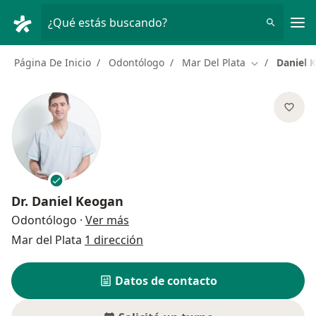
Men
¿Qué estás buscando?
Página De Inicio
Odontólogo
Mar Del Plata
Daniel 
Cambiar de c
Dr.
Daniel Keogan
sobre las especializaciones
Odontólogo
·
Ver más
Mar del Plata
1 dirección
Datos de contacto