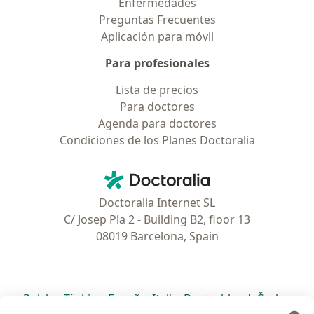
Enfermedades
Preguntas Frecuentes
Aplicación para móvil
Para profesionales
Lista de precios
Para doctores
Agenda para doctores
Condiciones de los Planes Doctoralia
Contacto
Doctoralia - Página de inicio
Doctoralia Internet SL
C/ Josep Pla 2 - Building B2, floor 13
08019 Barcelona, Spain
se abre en una nueva pestaña
se abre en una nueva pestaña
se abre en una nueva pestaña
se abre en una nueva pes
se abre en 
se a
Polska
,
Türkiye
,
España
,
Italia
,
Deutschland
,
Česko
,