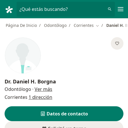
Men
¿Qué estás buscando?
Página De Inicio
Odontólogo
Corrientes
Daniel H. 
Cambiar de ciud
Dr.
Daniel H. Borgna
sobre las especializaciones
Odontólogo
·
Ver más
Corrientes
1 dirección
Datos de contacto