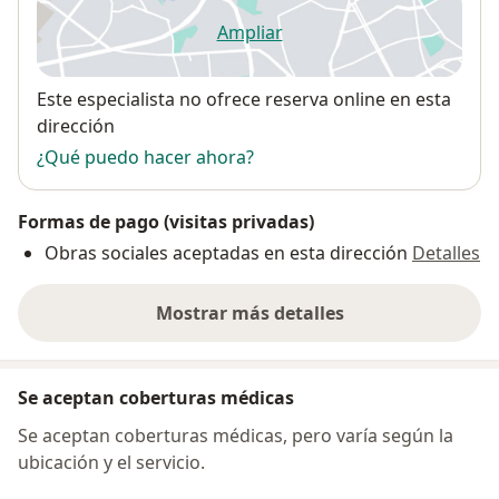
Ampliar
se abre en una nueva pestañ
Disponibilidad
Este especialista no ofrece reserva online en esta
dirección
¿Qué puedo hacer ahora?
Formas de pago (visitas privadas)
Obras sociales aceptadas en esta dirección
Detalles
Mostrar más detalles
sobre la dirección
Se aceptan coberturas médicas
Se aceptan coberturas médicas, pero varía según la
ubicación y el servicio.