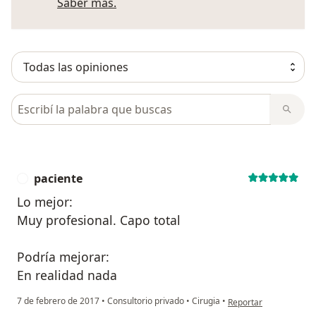
Más información sobre opiniones
Saber más.
Busca en opiniones
paciente
P
Lo mejor:
Muy profesional. Capo total
Podría mejorar:
En realidad nada
en opinión del usuario
7 de febrero de 2017
•
Consultorio privado
•
Cirugia
•
Reportar