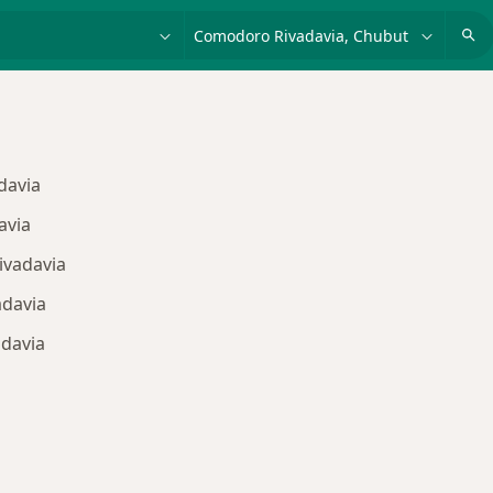
dad, enfermedad o nombre
p. ej. Buenos Aires
davia
avia
ivadavia
adavia
davia
s de Medifé