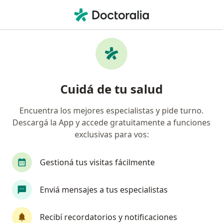
Men
Psicología • Villa Allende, Córdoba
Filtros
• 1
Obra social
Mapa
Centros médicos de Psicología en Villa
Cuidá de tu salud
Allende
Encuentra los mejores especialistas y pide turno.
Descargá la App y accede gratuitamente a funciones
¿Cuál es tu obra social?
exclusivas para vos:
Sancor Salud
Gestioná tus visitas fácilmente
Enviá mensajes a tus especialistas
Recibí recordatorios y notificaciones