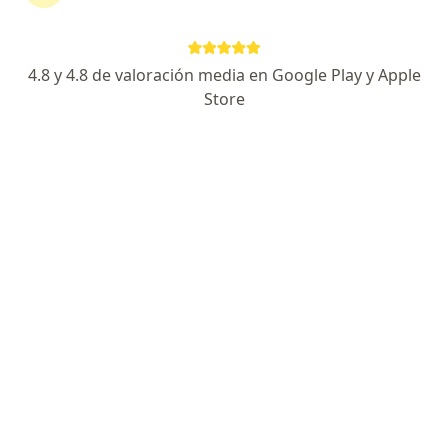
155 opiniones
Chacabuco 565 2B, Córdoba Capital
•
Mapa
4.8 y 4.8 de valoración media en Google Play y Apple
Ningún profesional de este centro tiene turnos disponibles
Store
Mostrar perfil
Dolto- Centro Privado de Psicología y
Psiquiatria
·
Ver más
Psicología, Nutrición, Foniatría y fonoaudiología
Mariano Larra 3700 (Esq. Adrián Cornejo), Córdoba Capital
•
Mapa