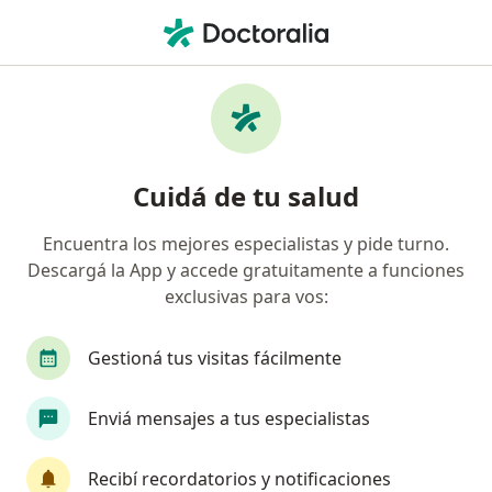
Men
Psicología • Córdoba Capital, Córdoba
Filtros
• 1
Obra social:
Poder Judicial
Centros médicos de Psicología Poder Judicial
Cuidá de tu salud
en Córdoba Capital
Encuentra los mejores especialistas y pide turno.
Descargá la App y accede gratuitamente a funciones
exclusivas para vos:
Gestioná tus visitas fácilmente
Enviá mensajes a tus especialistas
Kalei Equipo Interdisciplinario de
Profesionales HR
Recibí recordatorios y notificaciones
·
Ver más
Psicología, Nutrición, Foniatría y fonoaudiología