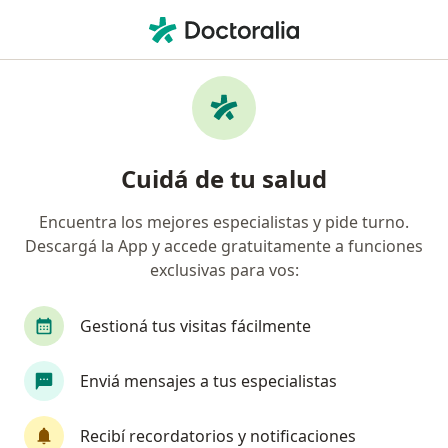
Men
Óptica • Neuquén Capital, Neuquén
Filtros
• 1
Obra social
Mapa
Centros médicos de Óptica en Neuquén
Cuidá de tu salud
Capital
Encuentra los mejores especialistas y pide turno.
Descargá la App y accede gratuitamente a funciones
¿Cuál es tu obra social?
exclusivas para vos:
Gestioná tus visitas fácilmente
Enviá mensajes a tus especialistas
Recibí recordatorios y notificaciones