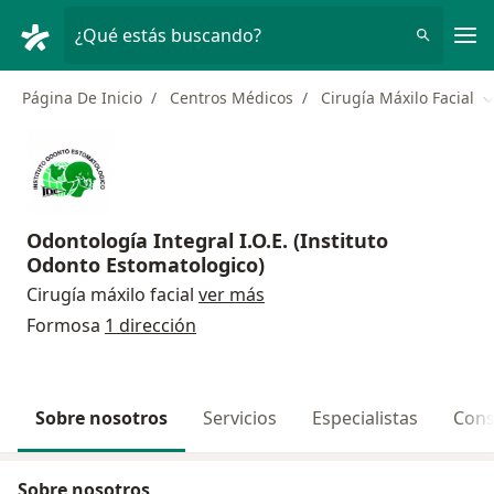
Men
¿Qué estás buscando?
Página De Inicio
Centros Médicos
Cirugía Máxilo Facial
C
Odontología Integral I.O.E. (Instituto
Odonto Estomatologico)
Cirugía máxilo facial
ver más
Formosa
1 dirección
Sobre nosotros
Servicios
Especialistas
Cons
Sobre nosotros