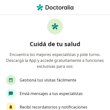
Men
Neumonología • Moreno, Buenos Aires
Filtros
• 1
Obra social
Mapa
Centros médicos de Neumonología en
Cuidá de tu salud
Moreno
Encuentra los mejores especialistas y pide turno.
Descargá la App y accede gratuitamente a funciones
¿Cuál es tu obra social?
exclusivas para vos:
Gestioná tus visitas fácilmente
Enviá mensajes a tus especialistas
Recibí recordatorios y notificaciones