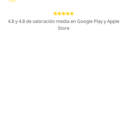
SIAMO consultorios médicos
·
Ver más
Neumonología, Nutrición, Dermatología
2 opiniones
4.8 y 4.8 de valoración media en Google Play y Apple
Store
Juan Bautista Alberdi 2046, Moreno
•
Mapa
Ningún profesional de este centro tiene turnos disponibles
Mostrar perfil
Centro Médico Comunitario de Ituzaingó
·
Ver más
Neumonología, Cardiología, Anatomía patológica