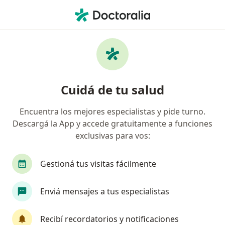
Men
Neumonología • La Plata, Buenos Aires
Filtros
• 1
Obra social
Mapa
Centros médicos de Neumonología en La
Cuidá de tu salud
Plata
Encuentra los mejores especialistas y pide turno.
Descargá la App y accede gratuitamente a funciones
¿Cuál es tu obra social?
exclusivas para vos:
OSDE Binario
Swiss Medical
IOMA
Ga
Gestioná tus visitas fácilmente
Enviá mensajes a tus especialistas
Recibí recordatorios y notificaciones