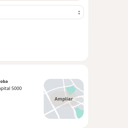
doba
pital 5000
Ampliar