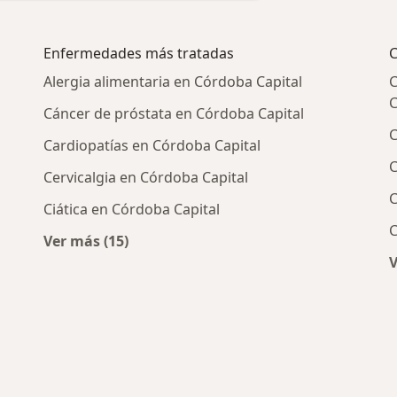
Enfermedades más tratadas
C
Alergia alimentaria en Córdoba Capital
C
C
Cáncer de próstata en Córdoba Capital
C
Cardiopatías en Córdoba Capital
C
Cervicalgia en Córdoba Capital
C
Ciática en Córdoba Capital
C
Ver más (15)
Más en esta categoría: Enfermedades más t
V
icos más populares