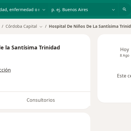
dad, enfermedad o nombre
p. ej. Buenos Aires
Córdoba Capital
Hospital De Niños De La Santísima Trin
ambiar de ciudad
Cambiar de ciudad
e la Santísima Trinidad
Hoy
8 Ago
cción
Este c
Consultorios