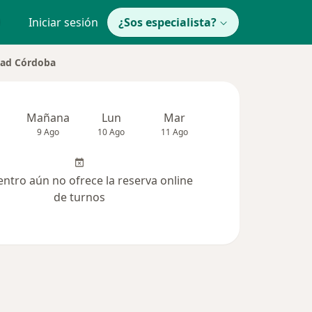
Iniciar sesión
¿Sos especialista?
idad Córdoba
Mañana
Lun
Mar
Mié
Jue
9 Ago
10 Ago
11 Ago
12 Ago
13 Ag
entro aún no ofrece la reserva online
de turnos