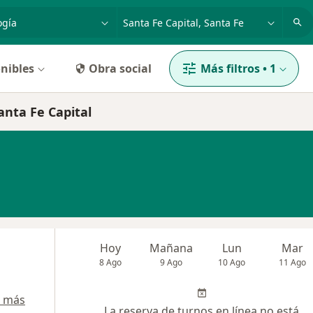
dad, enfermedad o nombre
p. ej. Buenos Aires
nibles
Obra social
Más filtros
•
1
nta Fe Capital
Hoy
Mañana
Lun
Mar
8 Ago
9 Ago
10 Ago
11 Ago
r más
La reserva de turnos en línea no está