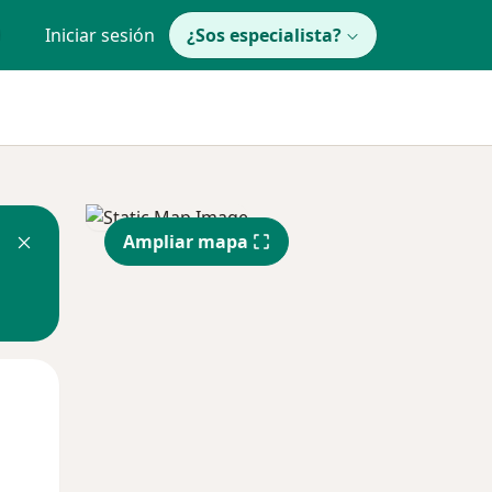
Iniciar sesión
¿Sos especialista?
Ampliar mapa
Mié
Jue
Vie
12 Ago
13 Ago
14 Ago