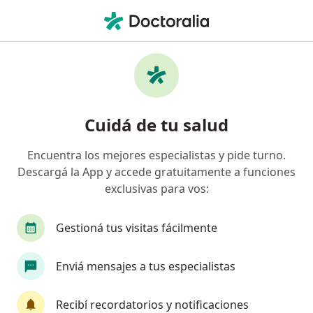
Men
Gastroenterología • La Plata, Buenos Aires
Filtros
• 1
Obra social
Mapa
Centros médicos de Gastroenterología en
Cuidá de tu salud
La Plata
Encuentra los mejores especialistas y pide turno.
Descargá la App y accede gratuitamente a funciones
¿Cuál es tu obra social?
exclusivas para vos:
OSDE Binario
Swiss Medical
IOMA
Ga
Gestioná tus visitas fácilmente
Enviá mensajes a tus especialistas
Recibí recordatorios y notificaciones