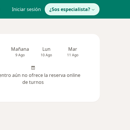
Iniciar sesión
¿Sos especialista?
Mañana
Lun
Mar
Mié
Jue
9 Ago
10 Ago
11 Ago
12 Ago
13 Ag
entro aún no ofrece la reserva online
de turnos