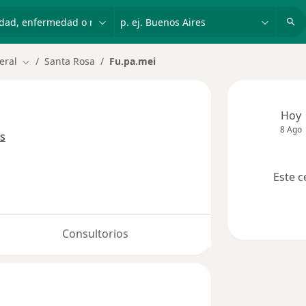
dad, enfermedad o nombre
p. ej. Buenos Aires
eral
Santa Rosa
Fu.pa.mei
Cambiar de ciudad
Hoy
8 Ago
s
Este c
Consultorios