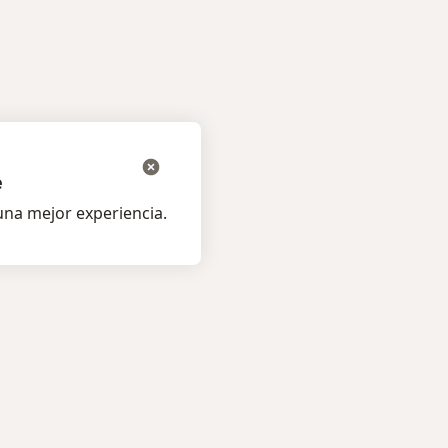
e
na mejor experiencia.
os pacientes
Para profesionales
listas
Lista de precios
s
Para doctores
á al Especialista
Agenda para doctores
amentos
Condiciones de los Planes