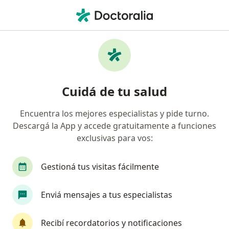
Men
Fisiatría Y Kinesiología • San Juan Capital, San Juan
Filtros
• 1
Obra social
Mapa
Centros médicos de Fisiatría y Kinesiología
Cuidá de tu salud
en San Juan Capital
Encuentra los mejores especialistas y pide turno.
Descargá la App y accede gratuitamente a funciones
¿Cuál es tu obra social?
exclusivas para vos:
Swiss Medical
Gestioná tus visitas fácilmente
Enviá mensajes a tus especialistas
Recibí recordatorios y notificaciones