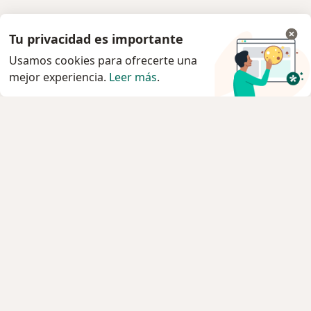
Tu privacidad es importante
Usamos cookies para ofrecerte una
mejor experiencia.
Leer más
.
Servicio
Privacidad y cookies
Política de privacidad para determinados
profesionales de la salud
Quiénes somos
Contacto
Empleos
Nuevas posiciones
Condiciones Generales de Contratación
Para los pacientes
Especialistas