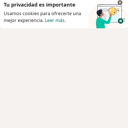
Tu privacidad es importante
Usamos cookies para ofrecerte una
mejor experiencia.
Leer más
.
Servicio
Privacidad y cookies
Política de privacidad para determinados
profesionales de la salud
Quiénes somos
Contacto
Empleos
Nuevas posiciones
Condiciones Generales de Contratación
Para los pacientes
Especialistas
Clínicas
Preguntá al Especialista