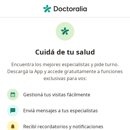
Men
Análisis Clínicos • San Salvador de Jujuy, Jujuy
Filtros
• 1
Obra social
Mapa
Centros médicos de Análisis Clínicos en San
Cuidá de tu salud
Salvador de Jujuy
Encuentra los mejores especialistas y pide turno.
Descargá la App y accede gratuitamente a funciones
¿Cuál es tu obra social?
exclusivas para vos:
Gestioná tus visitas fácilmente
Enviá mensajes a tus especialistas
Recibí recordatorios y notificaciones