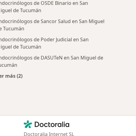
ndocrinólogos de OSDE Binario en San
iguel de Tucumán
ndocrinólogos de Sancor Salud en San Miguel
e Tucumán
ndocrinólogos de Poder Judicial en San
iguel de Tucumán
tratadas
ndocrinólogos de DASUTeN en San Miguel de
ucumán
er más (2)
Más en esta categoría: Obras sociales más populare
Contacto
Doctoralia - Página de inicio
Doctoralia Internet SL