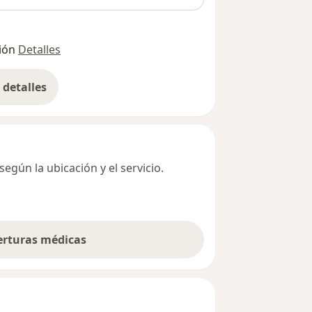
ión
Detalles
detalles
bre la dirección
egún la ubicación y el servicio.
berturas médicas