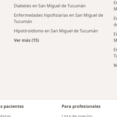
E
Diabetes en San Miguel de Tucumán
M
Enfermedades hipofisiarias en San Miguel de
E
Tucumán
d
Hipotiroidismo en San Miguel de Tucumán
E
Ver más (15)
M
Más en esta categoría: Enfermedades más 
E
T
V
os pacientes
Para profesionales
listas
Lista de precios