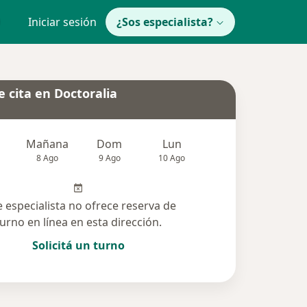
Iniciar sesión
¿Sos especialista?
 cita en Doctoralia
Mañana
Dom
Lun
Mar
Mié
8 Ago
9 Ago
10 Ago
11 Ago
12 Ag
e especialista no ofrece reserva de
turno en línea en esta dirección.
Solicitá un turno