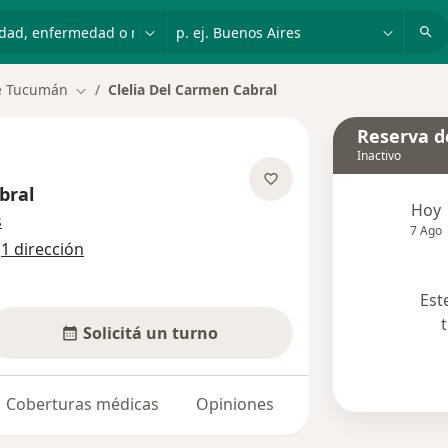
dad, enfermedad o nombre
p. ej. Buenos Aires
e Tucumán
Clelia Del Carmen Cabral
Cambiar de ciudad
Reserva de
Inactivo
bral
Hoy
sobre las especializaciones
s
7 Ago
n
1 dirección
Est
Solicitá un turno
Coberturas médicas
Opiniones