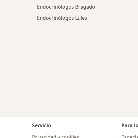
Endocrinólogos Bragado
Endocrinólogos Lules
Servicio
Para l
Privacidad y cookies
Especia