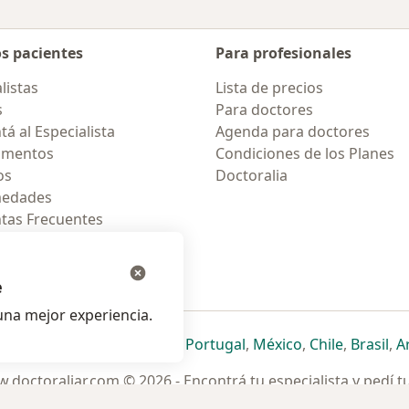
os pacientes
Para profesionales
listas
Lista de precios
s
Para doctores
á al Especialista
Agenda para doctores
amentos
Condiciones de los Planes
os
Doctoralia
medades
tas Frecuentes
ión para móvil
e
na mejor experiencia.
ueva pestaña
en una nueva pestaña
e abre en una nueva pestaña
se abre en una nueva pestaña
se abre en una nueva pestaña
se abre en una nueva pestaña
se abre en una nueva p
se abre en una
se abre e
se
Italia
,
Deutschland
,
Česko
,
Portugal
,
México
,
Chile
,
Brasil
,
A
.doctoraliar.com © 2026 - Encontrá tu especialista y pedí t