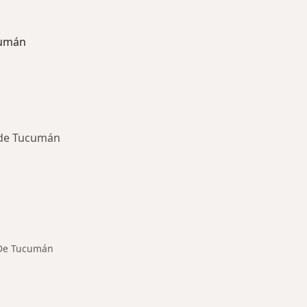
cumán
 de Tucumán
ermedades en San Miguel de Tucumán
 De Tucumán