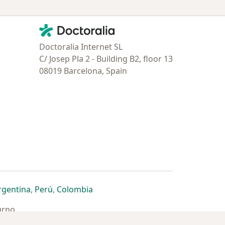
Contacto
Doctoralia - Página de inicio
Doctoralia Internet SL
C/ Josep Pla 2 - Building B2, floor 13
08019 Barcelona, Spain
estaña
 nueva pestaña
n una nueva pestaña
 abre en una nueva pestaña
se abre en una nueva pestaña
se abre en una nueva pestaña
se abre en una nueva pestaña
rgentina
,
Perú
,
Colombia
urno