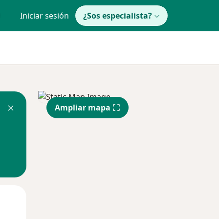
Iniciar sesión
¿Sos especialista?
Ampliar mapa
Lun
Mar
Mié
10 Ago
11 Ago
12 Ago