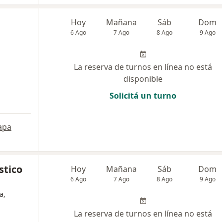
Hoy
Mañana
Sáb
Dom
6 Ago
7 Ago
8 Ago
9 Ago
La reserva de turnos en línea no está
disponible
Solicitá un turno
apa
stico
Hoy
Mañana
Sáb
Dom
6 Ago
7 Ago
8 Ago
9 Ago
a,
La reserva de turnos en línea no está