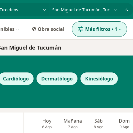
dad, enfermedad o nombre
p. ej. Buenos Aires
nibles
Obra social
Más filtros
•
1
n San Miguel de Tucumán
Cardiólogo
Dermatólogo
Kinesiólogo
Hoy
Mañana
Sáb
Dom
6 Ago
7 Ago
8 Ago
9 Ago