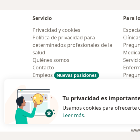
Servicio
Para l
Privacidad y cookies
Especia
Política de privacidad para
Clínica
determinados profesionales de la
Pregunt
salud
Medic
Quiénes somos
Servici
Contacto
Enfer
Empleos
Pregun
Nuevas posiciones
Condiciones Generales de
Aplicac
Contratación
Tu privacidad es important
Usamos cookies para ofrecerte u
Leer más
.
se abre en una n
se abre 
s
Polska
,
Türkiye
,
España
,
www