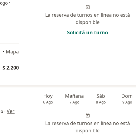
·
logo
La reserva de turnos en línea no está
disponible
Solicitá un turno
•
Mapa
$ 2.200
Hoy
Mañana
Sáb
Dom
6 Ago
7 Ago
8 Ago
9 Ago
·
Ver
go
La reserva de turnos en línea no está
disponible