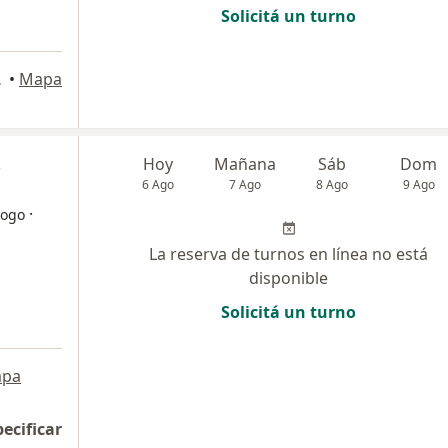
Solicitá un turno
Tucumán
•
Mapa
s
Hoy
Mañana
Sáb
Dom
6 Ago
7 Ago
8 Ago
9 Ago
·
logo
La reserva de turnos en línea no está
disponible
Solicitá un turno
pa
pecificar