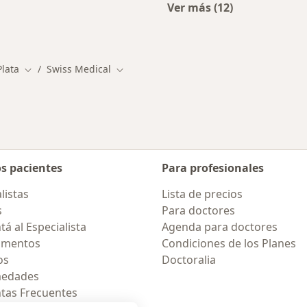
Ver más (12)
alistas de Swiss Medical
Más en esta catego
Plata
Swiss Medical
iudad
Cambiar de ciudad
Cambiar de ciudad
os pacientes
Para profesionales
listas
Lista de precios
s
Para doctores
á al Especialista
Agenda para doctores
amentos
Condiciones de los Planes
os
Doctoralia
medades
tas Frecuentes