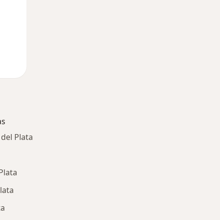
as
del Plata
Plata
lata
ta