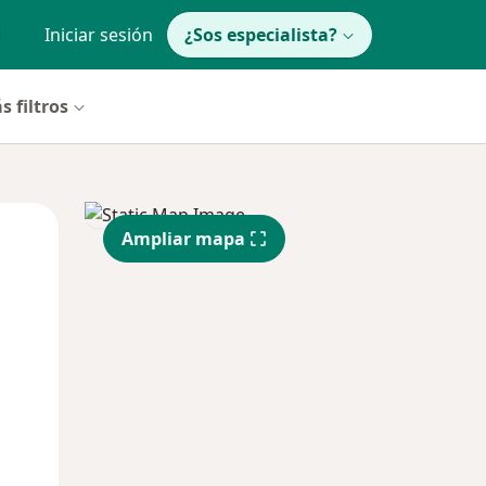
Iniciar sesión
¿Sos especialista?
s filtros
Mié
Jue
Vie
Ampliar mapa
12 Ago
13 Ago
14 Ago