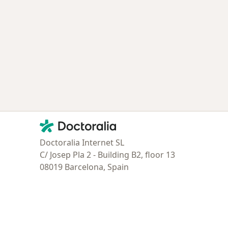
ría: Enfermedades más tratadas
Contacto
Doctoralia - Página de inicio
Doctoralia Internet SL
C/ Josep Pla 2 - Building B2, floor 13
08019 Barcelona, Spain