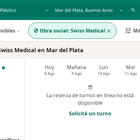
dad, enfermedad o nombre
p. ej. Buenos Aires
nibles
Obra social:
Swiss Medical
Má
wiss Medical en Mar del Plata
Hoy
Mañana
Lun
Mar
8 Ago
9 Ago
10 Ago
11 Ago
La reserva de turnos en línea no está
disponible
Solicitá un turno