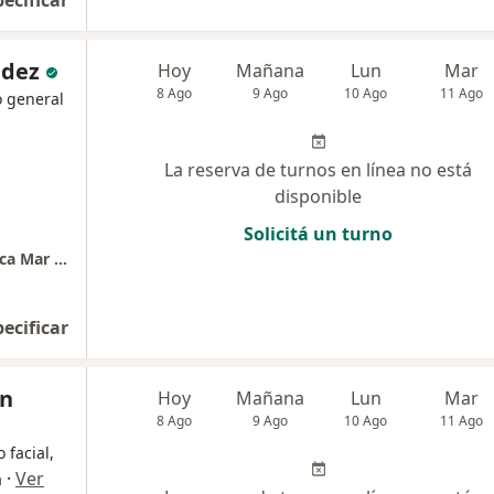
pecificar
ndez
Hoy
Mañana
Lun
Mar
8 Ago
9 Ago
10 Ago
11 Ago
o general
La reserva de turnos en línea no está
disponible
Solicitá un turno
Dr. Melendez Cirugia Plastica - Cirugia Plastica Mar del Plata
pecificar
on
Hoy
Mañana
Lun
Mar
8 Ago
9 Ago
10 Ago
11 Ago
 facial,
·
Ver
a