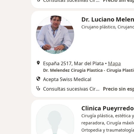
Consultas sucesivas Cirugía Plástica, Estética y Reparadora
Precio sin es
Dr. Luciano Mele
Cirujano plástico, Cirujan
España 2517, Mar del Plata
•
Mapa
Acepta Swiss Medical
Consultas sucesivas Cirugía Plástica, Estética y Reparadora
Precio sin es
Clinica Pueyrred
Cirugía plástica, estética y
reparadora, Cirugía máxilo
Ortopedia y traumatologí