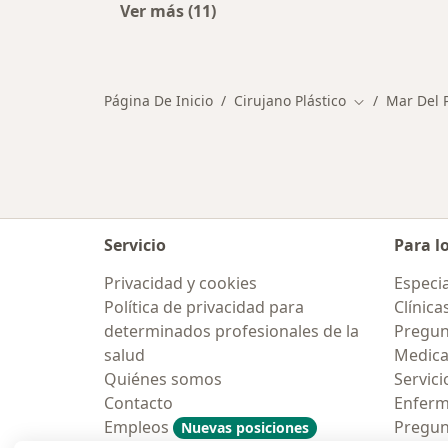
Ver más (11)
Más en esta categoría: Otros especi
Página De Inicio
Cirujano Plástico
Mar Del 
Cambiar de c
Servicio
Para l
Privacidad y cookies
Especia
Política de privacidad para
Clínica
determinados profesionales de la
Pregunt
salud
Medic
Quiénes somos
Servici
Contacto
Enfer
Empleos
Pregun
Nuevas posiciones