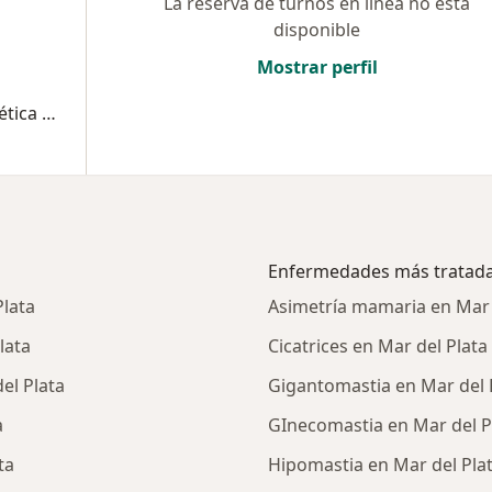
La reserva de turnos en línea no está
disponible
Mostrar perfil
Consultas sucesivas Cirugía Plástica, Estética y Reparadora
Enfermedades más tratad
lata
Asimetría mamaria en Mar 
lata
Cicatrices en Mar del Plata
el Plata
Gigantomastia en Mar del 
a
GInecomastia en Mar del P
ta
Hipomastia en Mar del Pla