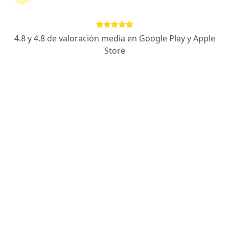
4.8 y 4.8 de valoración media en Google Play y Apple
Store
Dr. Carlos Rafael Colombres
·
Ver más
Cirujano general
Cir. Laparoscopica y Hernias - Biopsias Ecoguiadas
Formacion Especializada en Ecografia (SAEU-AMA)
Puntualidad - Respeto - Cordialidad
Dirección
En línea
Corredor Bancalari 3901, Nordelta
•
Mapa
Grupo Medico Santa Barbara
Consultas sucesivas Cirugía General
$ 20.000
Este especialista no ofrece reserva de turno en línea en esta dirección.