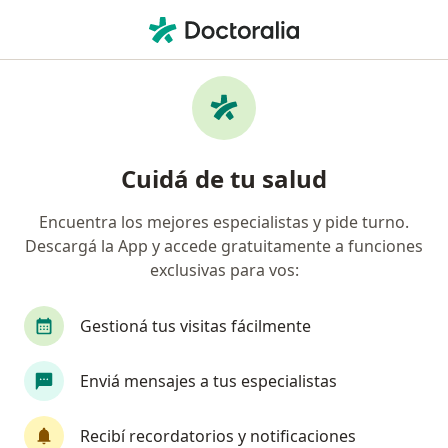
Men
Cirujano General • Córdoba Capital, Córdoba
Filtros
Obra social:
OSECAC
Cirujanos generales recomendados de
Cuidá de tu salud
OSECAC en Córdoba Capital
Encuentra los mejores especialistas y pide turno.
Descargá la App y accede gratuitamente a funciones
exclusivas para vos:
Gestioná tus visitas fácilmente
Enviá mensajes a tus especialistas
Enrique Alejandro Dantur
·
Ver más
Cirujano general, Cirujano plástico
Recibí recordatorios y notificaciones