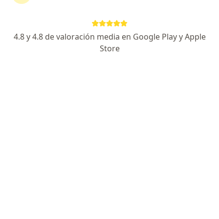
DUARTE QUIRÓS 937 PB, Córdoba Capital
•
Mapa
Consultorio privado
Acepta OSECAC
4.8 y 4.8 de valoración media en Google Play y Apple
Consultas sucesivas Cirugía General
Precio sin especificar
Store
Este especialista no ofrece reserva de turno en línea en esta dirección.
Solicitá un turno
Christian Janikow
·
Ver más
Cirujano general, Cirujano digestivo
5 opiniones