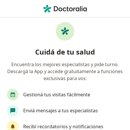
Men
Cirujano General • Belgrano, Buenos Aires
Filtros
Obra social
Mapa
Cirujanos generales en Belgrano
Cuidá de tu salud
Encuentra los mejores especialistas y pide turno.
¿Cuál es tu obra social?
Descargá la App y accede gratuitamente a funciones
OSDE Binario
Swiss Medical
IOMA
Ga
exclusivas para vos:
Gestioná tus visitas fácilmente
Enviá mensajes a tus especialistas
Recibí recordatorios y notificaciones