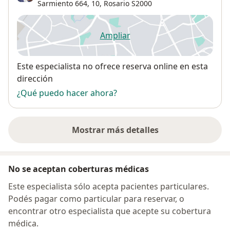
Sarmiento 664,
10,
Rosario
S2000
Ampliar
se abre en una nueva pestañ
Disponibilidad
Este especialista no ofrece reserva online en esta
dirección
¿Qué puedo hacer ahora?
Mostrar más detalles
sobre la dirección
No se aceptan coberturas médicas
Este especialista sólo acepta pacientes particulares.
Podés pagar como particular para reservar, o
encontrar otro especialista que acepte su cobertura
médica.