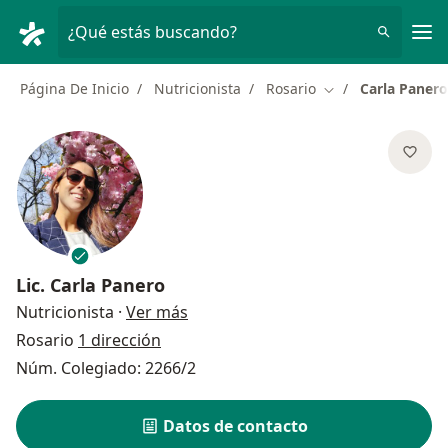
Men
¿Qué estás buscando?
Página De Inicio
Nutricionista
Rosario
Carla Panero
Cambiar de ciuda
Lic.
Carla Panero
sobre las especializaciones
Nutricionista
·
Ver más
Rosario
1 dirección
Núm. Colegiado: 2266/2
Datos de contacto