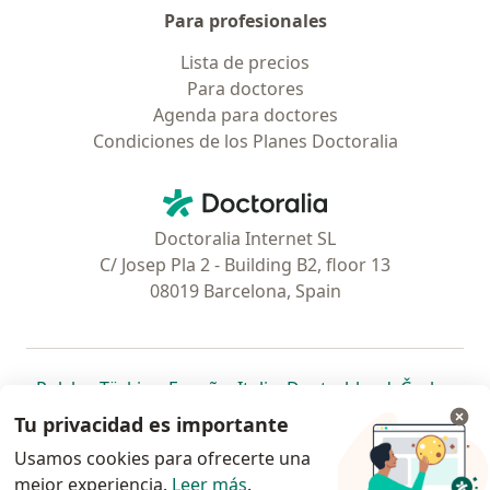
Para profesionales
Lista de precios
Para doctores
Agenda para doctores
Condiciones de los Planes Doctoralia
Contacto
Doctoralia - Página de inicio
Doctoralia Internet SL
C/ Josep Pla 2 - Building B2, floor 13
08019 Barcelona, Spain
se abre en una nueva pestaña
se abre en una nueva pestaña
se abre en una nueva pestaña
se abre en una nueva pes
se abre en 
se a
Polska
,
Türkiye
,
España
,
Italia
,
Deutschland
,
Česko
,
se abre en una nueva pestaña
se abre en una nueva pestaña
se abre en una nueva pestaña
se abre en una nueva p
se abre en 
se abr
Portugal
,
México
,
Chile
,
Brasil
,
Argentina
,
Perú
,
Tu privacidad es importante
se abre en una nueva pe
Colombia
Usamos cookies para ofrecerte una
mejor experiencia.
www.doctoraliar.com © 2026 - Encontrá tu
Leer más
.