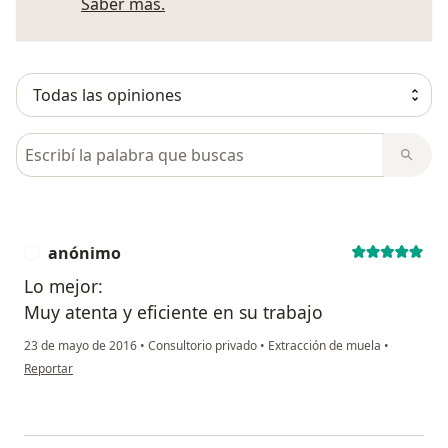
Más información sobre opiniones
Saber más.
Busca en opiniones
anónimo
A
Lo mejor:
Muy atenta y eficiente en su trabajo
23 de mayo de 2016
•
Consultorio privado
•
Extracción de muela
•
en opinión del usuario anónimo
Reportar