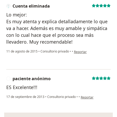
Cuenta eliminada
Lo mejor:
Es muy atenta y explica detalladamente lo que
va a hacer. Además es muy amable y simpática
con lo cual hace que el proceso sea más
llevadero. Muy recomendable!
en opinión del usuario Cuent
11 de agosto de 2015
•
Consultorio privado
•
•
Reportar
paciente anónimo
P
ES Excelente!!!
en opinión del usuario p
17 de septiembre de 2013
•
Consultorio privado
•
•
Reportar