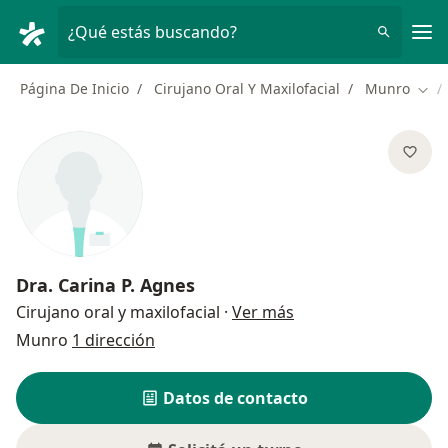
Men
¿Qué estás buscando?
Página De Inicio
Cirujano Oral Y Maxilofacial
Munro
Camb
Dra.
Carina P. Agnes
sobre las especializ
Cirujano oral y maxilofacial
·
Ver más
Munro
1 dirección
Datos de contacto