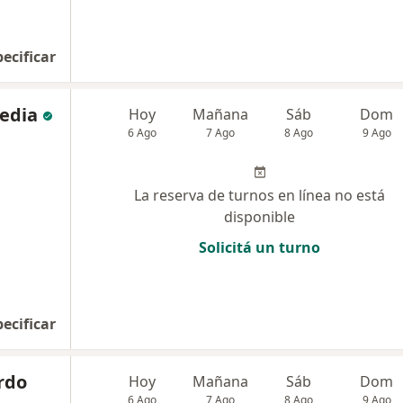
pecificar
redia
Hoy
Mañana
Sáb
Dom
6 Ago
7 Ago
8 Ago
9 Ago
La reserva de turnos en línea no está
disponible
Solicitá un turno
pecificar
rdo
Hoy
Mañana
Sáb
Dom
6 Ago
7 Ago
8 Ago
9 Ago