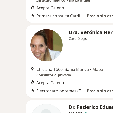
Instituto Médico Para La Mujer
Acepta Galeno
Primera consulta Cardiología
Precio sin es
Dra. Verónica He
Cardiólogo
Chiclana 1666, Bahía Blanca
•
Mapa
Consultorio privado
Acepta Galeno
Electrocardiogramas (EKG)
Precio sin es
Dr. Federico Edua