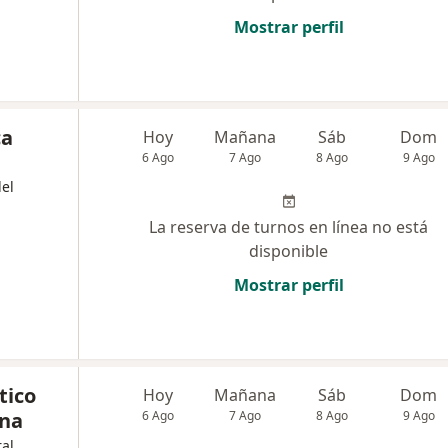
Mostrar perfil
ca
Hoy
Mañana
Sáb
Dom
6 Ago
7 Ago
8 Ago
9 Ago
el
La reserva de turnos en línea no está
disponible
Mostrar perfil
tico
Hoy
Mañana
Sáb
Dom
ina
6 Ago
7 Ago
8 Ago
9 Ago
al,