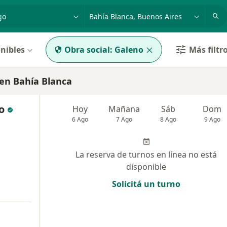
dad, enfermedad o nombre
p. ej. Buenos Aires
nibles
Obra social:
Galeno
Más filtr
en Bahía Blanca
o
Hoy
Mañana
Sáb
Dom
6 Ago
7 Ago
8 Ago
9 Ago
La reserva de turnos en línea no está
disponible
Solicitá un turno