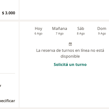
$ 3.000
Hoy
Mañana
Sáb
Dom
6 Ago
7 Ago
8 Ago
9 Ago
La reserva de turnos en línea no está
disponible
Solicitá un turno
r
pecificar