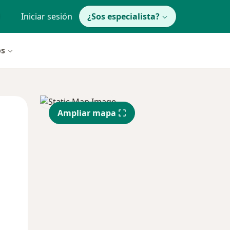
Iniciar sesión
¿Sos especialista?
os
Lun
Mar
Mié
Ampliar mapa
10 Ago
11 Ago
12 Ago