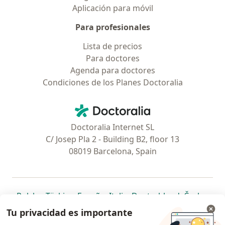
Aplicación para móvil
Para profesionales
Lista de precios
Para doctores
Agenda para doctores
Condiciones de los Planes Doctoralia
Contacto
Doctoralia - Página de inicio
Doctoralia Internet SL
C/ Josep Pla 2 - Building B2, floor 13
08019 Barcelona, Spain
se abre en una nueva pestaña
se abre en una nueva pestaña
se abre en una nueva pestaña
se abre en una nueva pes
se abre en 
se a
Polska
,
Türkiye
,
España
,
Italia
,
Deutschland
,
Česko
,
se abre en una nueva pestaña
se abre en una nueva pestaña
se abre en una nueva pestaña
se abre en una nueva p
se abre en 
se abr
Portugal
,
México
,
Chile
,
Brasil
,
Argentina
,
Perú
,
Tu privacidad es importante
se abre en una nueva pe
Colombia