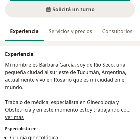
Solicitá un turno
Experiencia
Servicios y precios
Consultorios
Experiencia
Mi nombre es Bárbara García, soy de Rio Seco, una
pequeña ciudad al sur este de Tucumán, Argentina,
actualmente vivo en Rosario que es mi ciudad en el
mundo.
Trabajo de médica, especialista en Ginecología y
Obstetricia y en este momento estoy trabajando como
Sobre mí
Especialista en Sexualidad Humana Online para todo el
ver más
mundo y presencial en Rosario, Santa Fe, ARGENTINA
Especialista en:
Cirugía ginecológica
Estoy llevando la sexualidad fuera del consultorio,