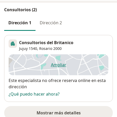
Consultorios (2)
Dirección 1
Dirección 2
Consultorios del Britanico
Jujuy 1540,
Rosario
2000
Ampliar
se abre en una nueva pestañ
Disponibilidad
Este especialista no ofrece reserva online en esta
dirección
¿Qué puedo hacer ahora?
Mostrar más detalles
sobre la dirección