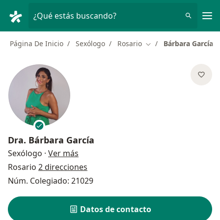
Men
¿Qué estás buscando?
Página De Inicio
Sexólogo
Rosario
Bárbara García
Cambiar de ciudad
Dra.
Bárbara García
sobre las especializaciones
Sexólogo
·
Ver más
Rosario
2 direcciones
Núm. Colegiado: 21029
Datos de contacto