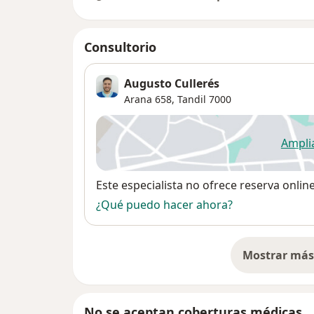
Consultorio
Augusto Cullerés
Arana 658,
Tandil
7000
Ampli
se
Disponibilidad
Este especialista no ofrece reserva onlin
¿Qué puedo hacer ahora?
Mostrar más 
so
No se aceptan coberturas médicas