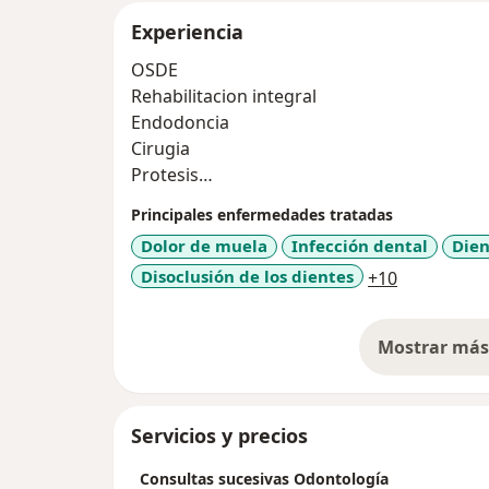
Experiencia
OSDE
Rehabilitacion integral
Endodoncia
Cirugia
Protesis
Urgencias
Principales enfermedades tratadas
Implantologia
Dolor de muela
Infección dental
Dien
a11y_sr_mo
Disoclusión de los dientes
+10
Mostrar más 
so
Servicios y precios
Consultas sucesivas Odontología