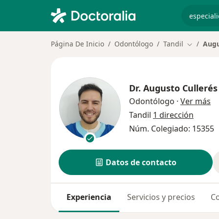
especiali
Página De Inicio
Odontólogo
Tandil
Augu
Cambiar 
Dr.
Augusto Cullerés
so
Odontólogo
·
Ver más
Tandil
1 dirección
Núm. Colegiado: 15355
Datos de contacto
Experiencia
Servicios y precios
Co