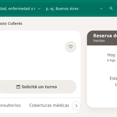
dad, enfermedad o nombre
p. ej. Buenos Aires
sto Cullerés
de ciudad
Reserva de
Inactivo
bre las especializaciones
Hoy
6 Ago
Est
Solicitá un turno
nsultorios
Coberturas médicas
Opiniones