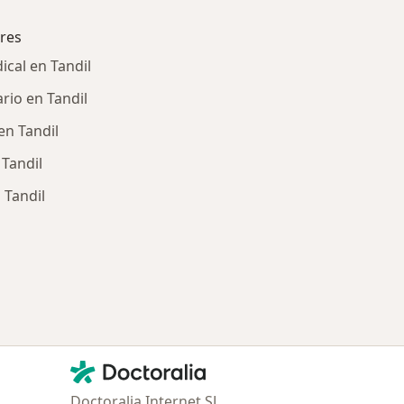
res
cal en Tandil
io en Tandil
n Tandil
Tandil
Tandil
ía: Obras sociales más populares
Contacto
Doctoralia - Página de inicio
Doctoralia Internet SL