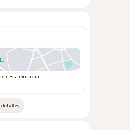
ar
 abre en una nueva pestaña
e en esta dirección
detalles
bre la dirección