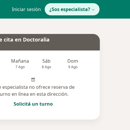
Iniciar sesión
¿Sos especialista?
 cita en Doctoralia
Mañana
Sáb
Dom
Lun
Mar
7 Ago
8 Ago
9 Ago
10 Ago
11 Ag
e especialista no ofrece reserva de
turno en línea en esta dirección.
Solicitá un turno