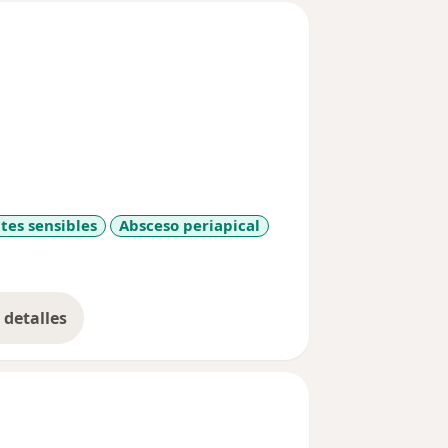
tes sensibles
Absceso periapical
re_diseases
detalles
bre la experiencia