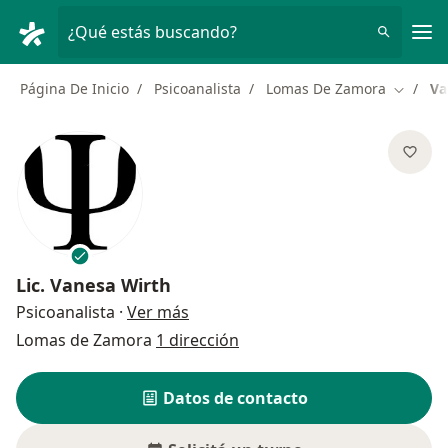
Men
¿Qué estás buscando?
Página De Inicio
Psicoanalista
Lomas De Zamora
Va
Cambiar
Lic.
Vanesa Wirth
sobre las especializaciones
Psicoanalista
·
Ver más
Lomas de Zamora
1 dirección
Datos de contacto