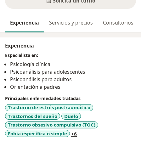
Solicitá un turno
Experiencia
Servicios y precios
Consultorios
Experiencia
Especialista en:
Psicología clínica
Psicoanálisis para adolescentes
Psicoanálisis para adultos
Orientación a padres
Principales enfermedades tratadas
Trastorno de estrés postraumático
Trastornos del sueño
Duelo
Trastorno obsesivo compulsivo (TOC)
a11y_sr_more_diseases
Fobia específica o simple
+6