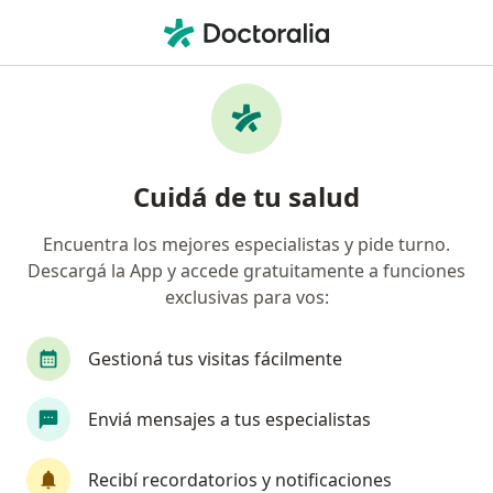
Men
Tratamiento Quirúrgico De Artirtis Reumatoidea Miembro Superior • Mar del Plata, Buenos Aires
Filtros
• 1
Obra social
Mapa
Especialistas en Tratamiento quirúrgico de
Cuidá de tu salud
artirtis reumatoidea (miembro superior)
Mar del Plata
Encuentra los mejores especialistas y pide turno.
Descargá la App y accede gratuitamente a funciones
¿Qué especialidad estás buscando?
exclusivas para vos:
Traumatólogo
Cirujano oral y maxilofacial
Gestioná tus visitas fácilmente
Enviá mensajes a tus especialistas
Recibí recordatorios y notificaciones