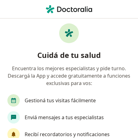
Men
Evaluación Cardiovascular Predeportiva • Santa Fe Capital, Santa Fe
Filtros
• 1
Obra social
Mapa
Especialistas en Evaluación cardiovascular
Cuidá de tu salud
predeportiva Santa Fe Capital
Encuentra los mejores especialistas y pide turno.
Descargá la App y accede gratuitamente a funciones
¿Qué especialidad estás buscando?
exclusivas para vos:
Cardiólogo
Cirujano torácico
Médico clíni
Gestioná tus visitas fácilmente
Enviá mensajes a tus especialistas
Recibí recordatorios y notificaciones