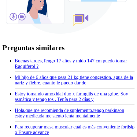
Preguntas similares
Buenas tardes,Tengo 17 años y mido 147 cm puedo tomar
Raquiferol ?
Mi hijo de 6 años que pesa 21 kg tiene congestion, agua de la
nariz y fiebre, cuanto le puedo dar de
Estoy tomando amoxidal duo x faringitis de una gripe. Soy
asmática y tengo tos . Tenía para 2 días y
Hola.que me recomienda de suplemento.tengo parkinson
estoy medicada.me siento lenta mentalmente
Para recuperar masa muscular cuál es más conveniente fortisip
o Ensure advance