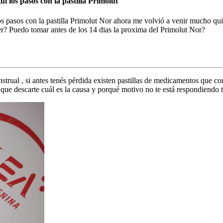
í los pasos con la pastilla Primolut
 pasos con la pastilla Primolut Nor ahora me volvió a venir mucho quie
r? Puedo tomar antes de los 14 dias la proxima del Primolut Nor?
rual , si antes tenés pérdida existen pastillas de medicamentos que cont
ra que descarte cuál es la causa y porqué motivo no te está respondiendo