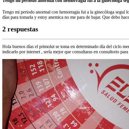
Tengo mi periodo anormal con hemorragia fui a la ginecóloga segu
Tengo mi periodo anormal con hemorragia fui a la ginecóloga seguí los
días para tomarla y estoy anemica no me para de bajar. Que debo hace
2 respuestas
Hola buenos días el primolut se toma en determinado día del ciclo menst
indicarlo por internet , sería mejor que consultaras en consultorio pa