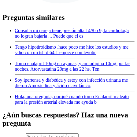
Preguntas similares
Consulta mi pareja tiene presión alta 14/8 o 9, la cardiologa
no logran bajarla ... Puede que el es
Tengo hipotiroidismo ,hace poco me hice los estudios y me
salio con un tsh d 64.1 empece con levotir
Tomo enalapril 10mg en ayunas, y amlodipina 10mg por las
noches. Atorvastatina 20mg a las 22 hs. Ten
Soy ipertensa y diabética y estoy con infección urinaria me
dieron Amoxicilina y ácido clavulánico,
Hola, una pregunta, porqué cuando tomo Enalapril maleato
para la presión arterial elevada me ayuda b
¿Aún buscas respuestas? Haz una nueva
pregunta