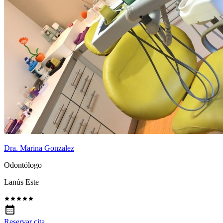
Dra. Marina Gonzalez
Odontólogo
Lanús Este
Reservar cita