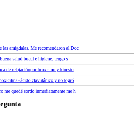
de las amígdalas. Me recomendaron al Doc
 buena salud bucal e higiene, tengo s
aca de relajaciónpor bruxismo y kinesio
oxicilina+ácido clavulánico y no logró
tero me quedé sordo inmediatamente me h
regunta