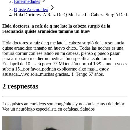
Enfermedades
Quiste Aracnoideo
Hola Doctores..A Raíz De Q Me Late La Cabeza Surgió De L
Hola doctores..a raíz de q me late la cabeza surgió de la
resonancia quiste aranoideo tamaño un huev
Hola doctores..a raíz de q me late la cabeza surgió de la resonancia
quiste aranoideo tamaño un huevo chico...Todas las noches es una
tortura dormir con ese latido en mi cabeza, pienso q puedo pasar
para arriba..no me dieron medicación específica...solo tomo
Enalapril de 10.. será poco..?? Mi tensión normal 13/9..aunq a veces
sube a 15...por favor..podrian explicarme algo más... estoy
asustada...vivo sola..muchas gracias..!!! Tengo 57 años.
2 respuestas
Los quistes aracnoideos son congénitos y no son la causa del dolor.
Vea un neurólogo especialista en cefaleas. Saludos