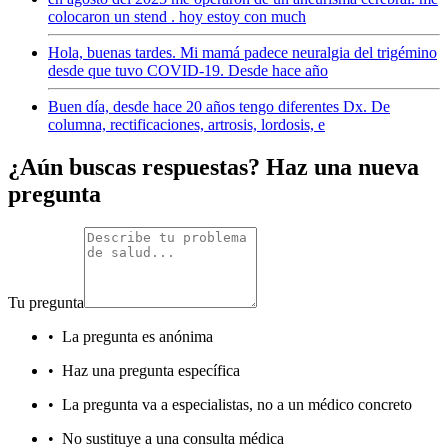
colocaron un stend . hoy estoy con much
Hola, buenas tardes. Mi mamá padece neuralgia del trigémino
desde que tuvo COVID-19. Desde hace año
Buen día, desde hace 20 años tengo diferentes Dx. De
columna, rectificaciones, artrosis, lordosis, e
¿Aún buscas respuestas? Haz una nueva
pregunta
Tu pregunta
•
La pregunta es anónima
•
Haz una pregunta específica
•
La pregunta va a especialistas, no a un médico concreto
•
No sustituye a una consulta médica