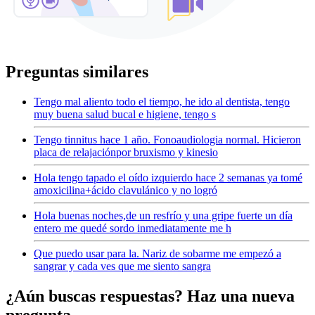
Preguntas similares
Tengo mal aliento todo el tiempo, he ido al dentista, tengo
muy buena salud bucal e higiene, tengo s
Tengo tinnitus hace 1 año. Fonoaudiologia normal. Hicieron
placa de relajaciónpor bruxismo y kinesio
Hola tengo tapado el oído izquierdo hace 2 semanas ya tomé
amoxicilina+ácido clavulánico y no logró
Hola buenas noches,de un resfrío y una gripe fuerte un día
entero me quedé sordo inmediatamente me h
Que puedo usar para la. Nariz de sobarme me empezó a
sangrar y cada ves que me siento sangra
¿Aún buscas respuestas? Haz una nueva
pregunta