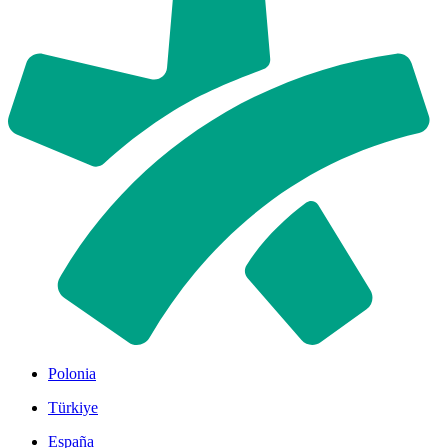
Polonia
Türkiye
España