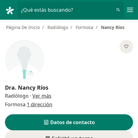
Men
¿Qué estás buscando?
Página De Inicio
Radiólogo
Formosa
Nancy Ríos
Dra.
Nancy Ríos
sobre las especializaciones
Radiólogo
·
Ver más
Formosa
1 dirección
Datos de contacto