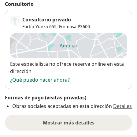
Consultorio
Consultorio privado
Fortín Yunka 655,
Formosa
P3600
Ampliar
se abre en una nueva pestañ
Disponibilidad
Este especialista no ofrece reserva online en esta
dirección
¿Qué puedo hacer ahora?
Formas de pago (visitas privadas)
Obras sociales aceptadas en esta dirección
Detalles
Mostrar más detalles
sobre la dirección